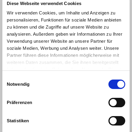
Diese Webseite verwendet Cookies
AUSTRAGUNGSORT:
Wir verwenden Cookies, um Inhalte und Anzeigen zu
SPORTHALLE SOLARCITY PICHLING
personalisieren, Funktionen für soziale Medien anbieten
A-4030 LINZ, HELIOSALLEE 140 –
zu können und die Zugriffe auf unsere Website zu
142
analysieren. Außerdem geben wir Informationen zu Ihrer
Verwendung unserer Website an unsere Partner für
soziale Medien, Werbung und Analysen weiter. Unsere
ANFAHRT:
Partner führen diese Informationen möglicherweise mit
GOOGLE Maps
weiteren Daten zusammen, die Sie ihnen bereitgestellt
haben oder die sie im Rahmen Ihrer Nutzung der Dienste
gesammelt haben.
AUSTRAGUNGSDATUM:
E
Notwendig
i
n
VORRUNDE WAHLWEISE:
w
Präferenzen
i
FREITAG, 9. JANUAR 2026 UM
l
18.30 UHR
l
Statistiken
ODER
i
g
SAMSTAG, 10. JANUAR 2026