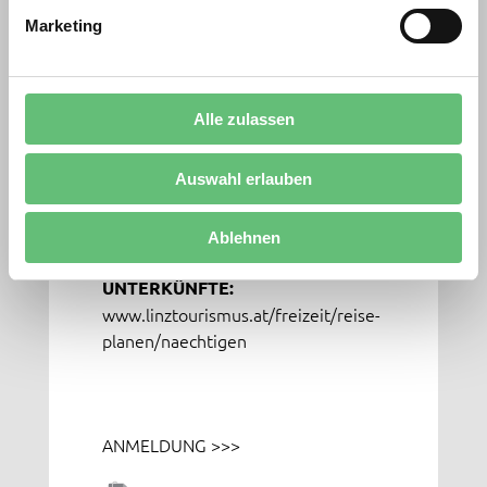
u
Marketing
n
g
ZWISCHEN- UND FINALRUNDE:
s
SONNTAG, 11. JANUAR 2026
a
Alle zulassen
u
s
KONTAKT-MÖGLICHKEIT:
Auswahl erlauben
w
mailto:office@fc-cosmos.at
ODER
a
www.fc-cosmos.at/v07/?sn=900100
h
Ablehnen
l
UNTERKÜNFTE:
www.linztourismus.at/freizeit/reise-
planen/naechtigen
ANMELDUNG >>>